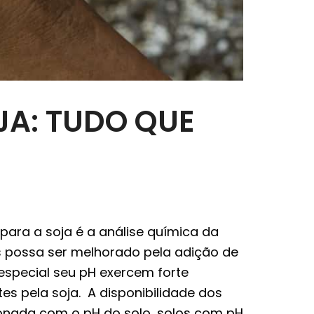
A: TUDO QUE
ara a soja é a análise química da
tes possa ser melhorado pela adição de
 especial seu pH exercem forte
ntes pela soja. A disponibilidade dos
ionada com o pH do solo, solos com pH