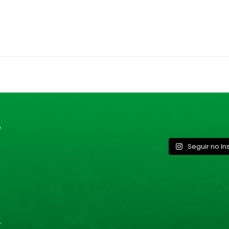
O
Seguir no I
r