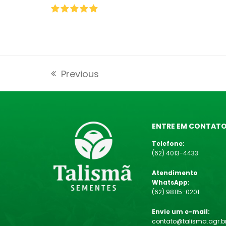
Rating:
5
Previous
previous
post:
ENTRE EM CONTAT
Telefone:
(62) 4013-4433
Atendimento
WhatsApp:
(62) 98115-0201
Envie um e-mail:
contato@talisma.agr.b