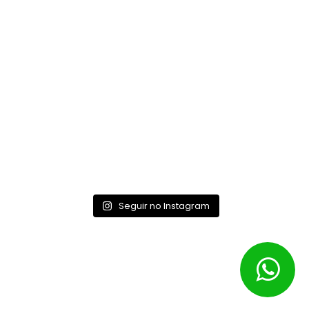
Atendimento WhatsApp:
(62) 98115-0201
Envie um e-mail:
contato@talisma.agr.br
ENDEREÇO
Av. T-10, nº 208, Qd. 102, Lt. 9 a 12, salas 1901 a 1907, Edifício
New Times Square Urban Office, Setor Bueno, Goiânia –
Goiás, CEP: 74223-060
Seguir no Instagram
© 2026 – Talismã Sementes – Política de privacidade.